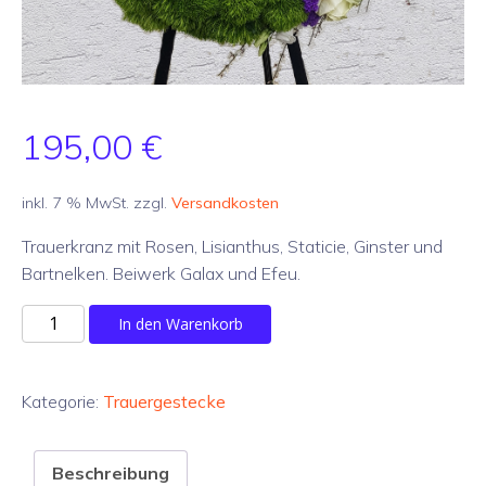
195,00
€
inkl. 7 % MwSt.
zzgl.
Versandkosten
Trauerkranz mit Rosen, Lisianthus, Staticie, Ginster und
Bartnelken. Beiwerk Galax und Efeu.
Trauerkranz
In den Warenkorb
grün-
weiß
Menge
Kategorie:
Trauergestecke
Beschreibung