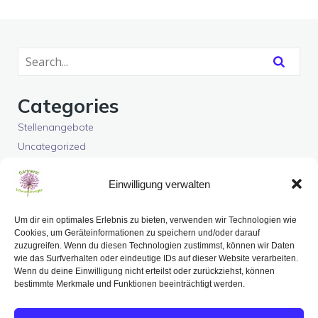
Categories
Stellenangebote
Uncategorized
Latest Comments
Einwilligung verwalten
Es sind keine Kommentare vorhanden.
Um dir ein optimales Erlebnis zu bieten, verwenden wir Technologien wie
Cookies, um Geräteinformationen zu speichern und/oder darauf
zuzugreifen. Wenn du diesen Technologien zustimmst, können wir Daten
wie das Surfverhalten oder eindeutige IDs auf dieser Website verarbeiten.
IMPRESSUM
DATENSCHUTZERKLÄRUNG
KONTAKT
Wenn du deine Einwilligung nicht erteilst oder zurückziehst, können
bestimmte Merkmale und Funktionen beeinträchtigt werden.
VERTRAG WIDERRUFEN